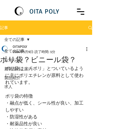
OITA POLY
記事
全ての記事
OITAPOLY
全ての記事
2024年5月9日
読了時間: 1分
ポリ袋？ビニール袋？
お知らせ
ポリ袋は、「ポリ」とついているよう
新製品のご案内
に主にポリエチレンが原料として使わ
製品紹介
れています。
求人
ポリ袋の特徴
・融点が低く、シール性が良い、加工
しやすい
・防湿性がある
・耐薬品性が良い