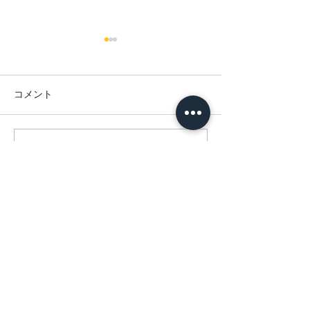
コメント
コメントを追加…
ゴールデンウィーク休業
年末年始 休業
日のお知らせ
らせ
© 2021 by OITAPOLY. All rights reserved
有限会社大分ポリエチレン加工所
870-0031
大分県大分市勢家町2-1-48 /
097-532-
5597
包装資材製造加工 有限会社大分ポリエチレン加工所