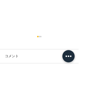
コメント
コメントを追加…
ゴールデンウィーク休業
年末年始 休業
日のお知らせ
らせ
© 2021 by OITAPOLY. All rights reserved
有限会社大分ポリエチレン加工所
870-0031
大分県大分市勢家町2-1-48 /
097-532-
5597