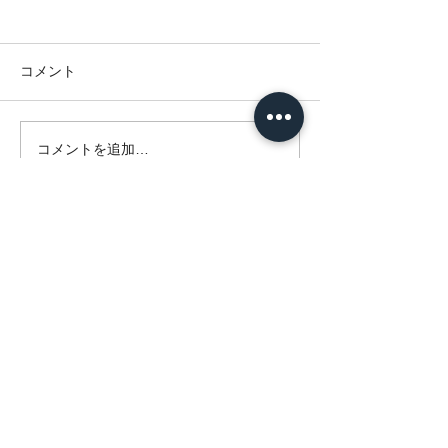
コメント
ラミグリップ®
コメントを追加…
クリロン化成(株 )製品の
ご案内
© 2021 by OITAPOLY. All rights reserved
有限会社大分ポリエチレン加工所
870-0031
大分県大分市勢家町2-1-48 /
097-532-
5597
包装資材製造加工 有限会社大分ポリエチレン加工所
包装関連 包装資材販売 包装袋 手提げ袋 ショルダ
ーバッグ ポリ袋 ポリエチレン袋 デザイン チラ
シ ピロー包装 PE 農業用
ポリエチレン ゴミ袋 レジ袋 ショップ袋 ショッパ