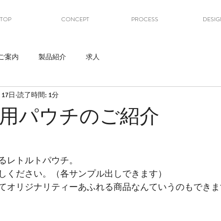
TOP
CONCEPT
PROCESS
DESIG
ご案内
製品紹介
求人
月17日
読了時間: 1分
用パウチのご紹介
るレトルトパウチ。
しください。（各サンプル出しできます）
てオリジナリティーあふれる商品なんていうのもできま