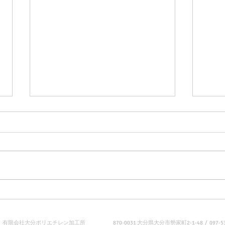
ラミ
クリロン化成(株 )製品のご案
内
有限会社大分ポリエチレン加工所 870-0031 大分県大分市勢家町2-1-48 / 097-532