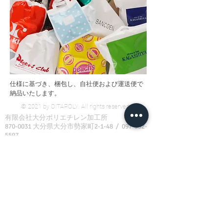
仕様に基づき、梱包し、自社便および運送便で
納品いたします。
© 2021 by OITAPOLY. All rights reserved
有限会社大分ポリエチレン加工所
870-0031
大分県大分市勢家町2-1-48 /
097-532-
5597
包装資材製造加工 有限会社大分ポリエチレン加工所
包装関連 包装資材販売 包装袋 手提げ袋 ショルダ
ーバッグ ポリ袋 ポリエチレン袋 デザイン チラ
シ ピロー包装 PE 農業用
ポリエチレン ゴミ袋 レジ袋 ショップ袋 ショッパ
ー テイクアウト袋 ビニール袋 エコバッグ 規格